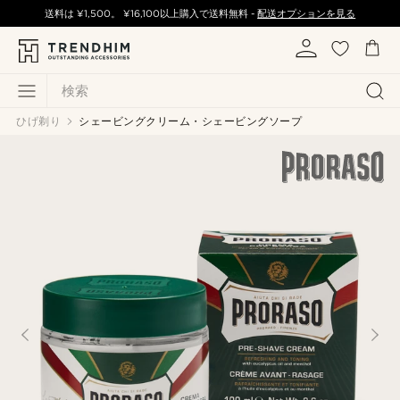
送料は
¥1,500
。
¥16,100
以上購入で送料無料 -
配送オプションを見る
検索
ひげ剃り
シェービングクリーム・シェービングソープ