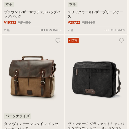
本革
本革
ブラウン レザーサッチェルバッグバ
スリックカーキレザーブリーフケー
ッグバッグ
ス
¥19332
¥21480
¥25722
¥28580
2 色
DELTON BAGS
2 色
DELTON BAGS
-10%
パーソナライズ
タン ヴィンテージスタイル メッセ
ヴィンテージ グラファイトキャンバ
ンジャーバッグ
ス＆ブラウン レザー メッセンジャ