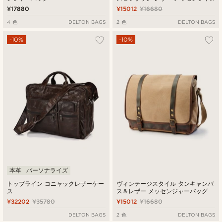
ーバッグ
¥17880
¥15012
¥16680
4 色
DELTON BAGS
2 色
DELTON BAGS
-10%
-10%
本革
パーソナライズ
トップライン コニャックレザーケー
ヴィンテージスタイル タンキャンバ
ス
ス＆レザー メッセンジャーバッグ
¥32202
¥35780
¥15012
¥16680
DELTON BAGS
2 色
DELTON BAGS