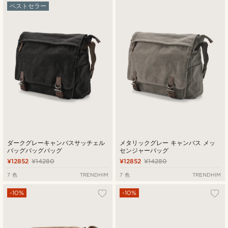
ベストセラー
最新
最低価格
最高価格
ダークグレーキャンバスサッチェル
メタリックグレー キャンバス メッ
バッグバッグバッグ
センジャーバッグ
¥12852
¥14280
¥12852
¥14280
7 色
TRENDHIM
7 色
TRENDHIM
-10%
-10%