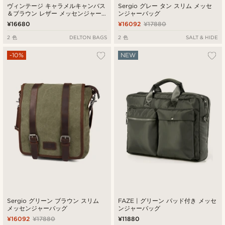
ヴィンテージ キャラメルキャンバス
Sergio グレー タン スリム メッセ
＆ブラウン レザー メッセンジャー
ンジャーバッグ
バッグ
¥16680
¥16092
¥17880
2 色
DELTON BAGS
2 色
SALT & HIDE
-10%
NEW
Sergio グリーン ブラウン スリム
FAZE | グリーン パッド付き メッセ
メッセンジャーバッグ
ンジャーバッグ
¥16092
¥17880
¥11880