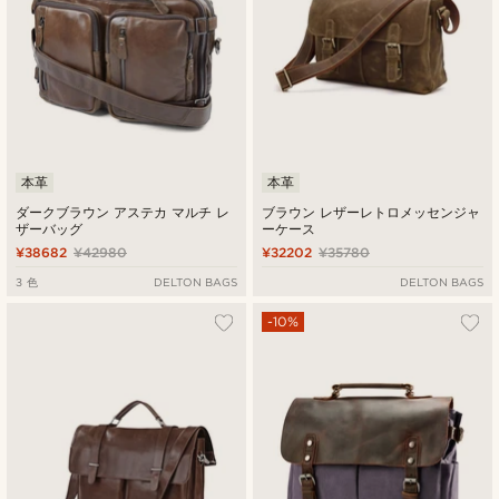
本革
本革
ダークブラウン アステカ マルチ レ
ブラウン レザーレトロメッセンジャ
ザーバッグ
ーケース
¥38682
¥42980
¥32202
¥35780
3 色
DELTON BAGS
DELTON BAGS
-10%