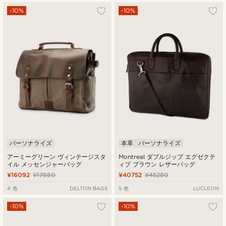
-10%
-10%
パーソナライズ
本革
パーソナライズ
アーミーグリーン ヴィンテージスタ
Montreal ダブルジップ エグゼクテ
イル メッセンジャーバッグ
ィブ ブラウン レザーバッグ
¥16092
¥17880
¥40752
¥45280
4 色
DELTON BAGS
5 色
LUCLEON
-10%
-10%