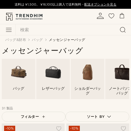
送料は
¥1,500
。
¥16,100
以上購入で送料無料 -
配送オプションを見る
検索
バッグ&財布
バッグ
メッセンジャーバッグ
メッセンジャーバッグ
バッグ
レザーバッグ
ショルダーバッ
ノートパソ
グ
バッグ
31 製品
フィルター
ソート BY
人気順
-10%
-10%