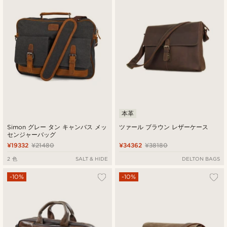
本革
Simon グレー タン キャンバス メッ
ツァール ブラウン レザーケース
センジャーバッグ
¥19332
¥21480
¥34362
¥38180
2 色
SALT & HIDE
DELTON BAGS
-10%
-10%