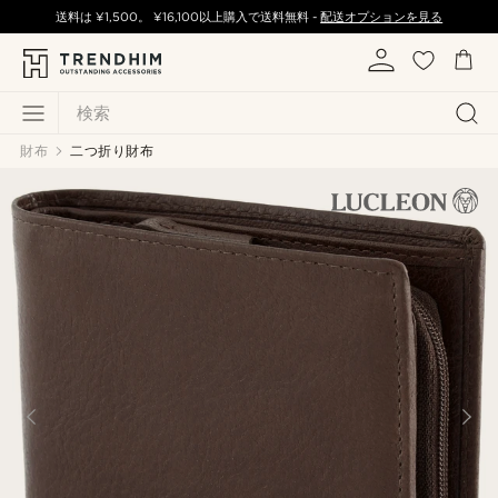
送料は
¥1,500
。
¥16,100
以上購入で送料無料 -
配送オプションを見る
検索
財布
二つ折り財布