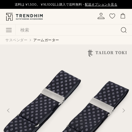
送料は
¥1,500
。
¥16,100
以上購入で送料無料 -
配送オプションを見る
検索
サスペンダー
アームガーター