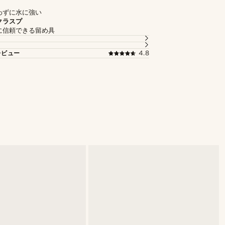
わずに水に強い
クラスプ
に信頼できる留め具
レビュー
4.8