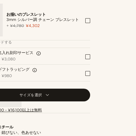
お揃いのブレスレット
3mm シルバー調 チェーン ブレスレット
+
¥4,780
¥4,302
ードする
名入れ刻印サービス
+
¥3,080
ギフトラッピング
+
¥980
サイズを選択
00 - ¥16,100以上は無料
スチール
- 錆びない、色あせない