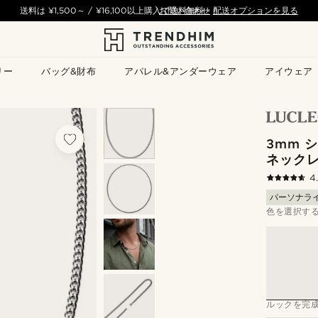
送料は
¥1,500
～ /
¥16,100
以上購入で送料無料
お問い合わせ
-
配送オプションを見る
リー
バッグ&財布
アパレル&アンダーウェア
アイウェア
3mm 
ネック
4
パーソナラ
色を選択す
ルックを完