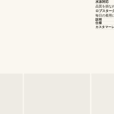
水泳対応
品質を損な
ロブスター
毎日の着用
説明
仕様
カスタマー