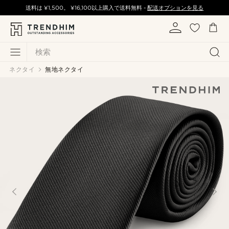
送料は
¥1,500
。
¥16,100
以上購入で送料無料 -
配送オプションを見る
検索
ネクタイ
無地ネクタイ