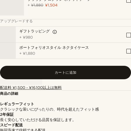
+
¥1,880
¥1,504
アップグレードする
ギフトラッピング
+
¥980
ポートフォリオスタイル ネクタイケース
+
¥1,880
カートに追加
配送料 ¥1,500 - ¥16,100以上は無料
商品の詳細
レギュラーフィット
クラシックな装いにぴったりの、時代を超えたフィット感
2年保証
長く安心していただける品質を保証します。
スピード配送
毎回迅速で信頼できる配送。