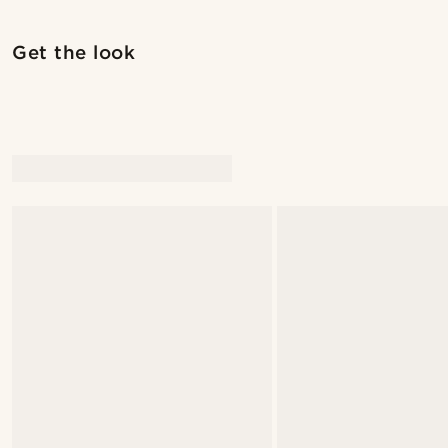
Shop the look
Get the look
@daniigarciia01
@daniigar