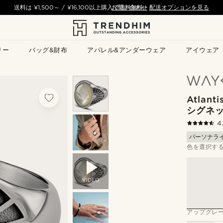
送料は
¥1,500
～ /
¥16,100
以上購入で送料無料
お問い合わせ
-
配送オプションを見る
リー
バッグ&財布
アパレル&アンダーウェア
アイウェア
Atlan
シグネ
4
パーソナラ
色を選択す
VIDEO
アップグレ