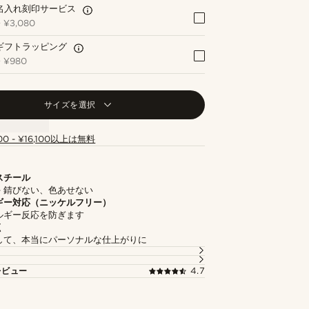
名入れ刻印サービス
+
¥3,080
ギフトラッピング
+
¥980
サイズを選択
00 - ¥16,100以上は無料
スチール
- 錆びない、色あせない
ギー対応（ニッケルフリー）
ルギー反応を防ぎます
く
して、本当にパーソナルな仕上がりに
レビュー
4.7