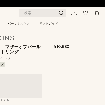
検索
パーソナルケア
ギフトガイド
tis | マザーオブパール
¥10,680
ットリング
.7
(55)
イズ
る
ードする