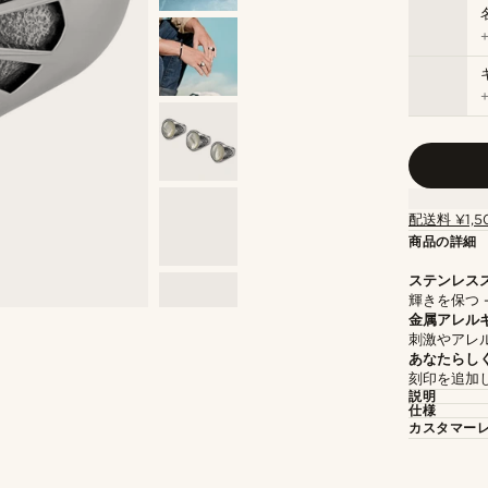
配送料 ¥1,5
商品の詳細
ステンレス
輝きを保つ 
金属アレル
刺激やアレ
あなたらし
刻印を追加
説明
仕様
カスタマー