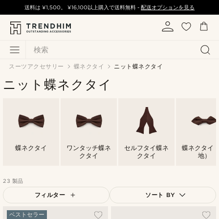
送料は
¥1,500
。
¥16,100
以上購入で送料無料 -
配送オプションを見る
検索
スーツアクセサリー
蝶ネクタイ
ニット蝶ネクタイ
ニット蝶ネクタイ
蝶ネクタイ
ワンタッチ蝶ネ
セルフタイ蝶ネ
蝶ネクタイ
クタイ
クタイ
地）
23 製品
フィルター
ソート BY
人気順
ベストセラー