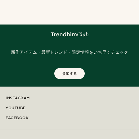
@kentvpham
@jaimedeelgado
@laperlenoire_____
@heherayan_
@seb_reyneke_
@christophercharles
@seb_reyneke_
@jaimedeelgado
新作アイテム・最新トレンド・限定情報をいち早くチェック
参加する
INSTAGRAM
YOUTUBE
FACEBOOK