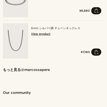
¥6,680
6mm シルバー調 チェーンネックレス
View product
¥7,180
Shop the look
Sho
もっと見る
@marcossapere
@marcossapere
@marcossapere
Shop the look
Shop the look
Shop the look
Shop the look
Shop the look
Shop the look
Shop the look
Shop the look
Shop the look
Shop the look
Our community
Shop the look
Shop the look
Shop the look
Shop the look
Shop the look
Shop the look
Shop the look
Shop the look
Shop the look
Shop the look
@kyrosh.piroz
@daniigarciia01
@pabloceazar
@_pedropinto25
@_pedropinto25
@seb_reyneke_
@_pedropinto25
@muki_mmm
@muki_mmm