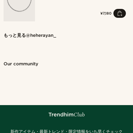
¥7,180
Shop the look
Sho
もっと見る
@heherayan_
@heherayan_
@heherayan_
Shop the look
Shop the look
Shop the look
Shop the look
Shop the look
Shop the look
Shop the look
Shop the look
Shop the look
Shop the look
Our community
Shop the look
Shop the look
Shop the look
Shop the look
Shop the look
Shop the look
Shop the look
Shop the look
Shop the look
Shop the look
@jaimedeelgado
@_pedropinto25
@muki_mmm
@kentvpham
@jaimedeelgado
@Trendhim
@kasperkiirk
@kyrosh.piroz
@kyrosh.piroz
@marcossapere
@Olivergeorgems
@pabloceazar
@lenny.am
@gianlucca_franco11
@seb_reyneke_
@jaimedeelgado
@seb_reyneke_
新作アイテム・最新トレンド・限定情報をいち早くチェック