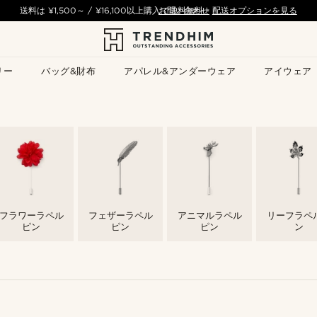
送料は
¥1,500
～ /
¥16,100
以上購入で送料無料
お問い合わせ
-
配送オプションを見る
リー
バッグ&財布
アパレル&アンダーウェア
アイウェア
フラワーラペル
フェザーラペル
アニマルラペル
リーフラペ
ピン
ピン
ピン
ン