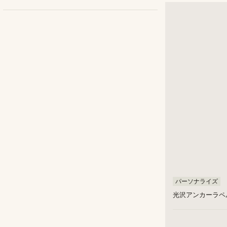
Trendhim
(2)
Warren Asher
(2)
パーソナライズ
光沢アンカーラペ
¥
¥