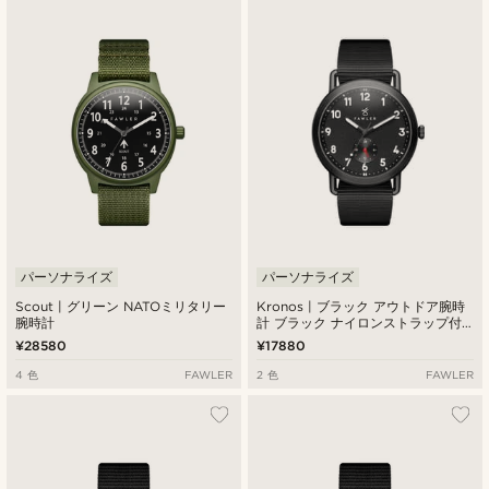
最新
最低価格
最高価格
パーソナライズ
パーソナライズ
Scout | グリーン NATOミリタリー
Kronos | ブラック アウトドア腕時
腕時計
計 ブラック ナイロンストラップ付
き
¥28580
¥17880
4 色
FAWLER
2 色
FAWLER